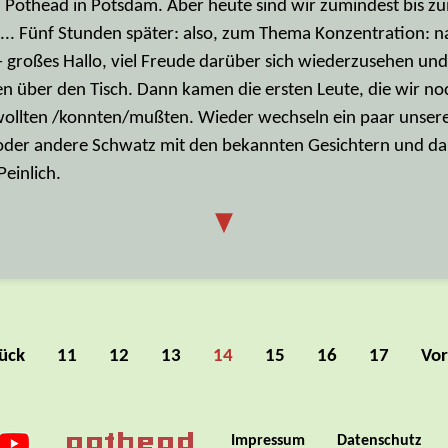
n: Pothead in Potsdam. Aber heute sind wir zumindest bis z
 ... Fünf Stunden später: also, zum Thema Konzentration: 
 - großes Hallo, viel Freude darüber sich wiederzusehen u
en über den Tisch. Dann kamen die ersten Leute, die wir no
 wollten /konnten/mußten. Wieder wechseln ein paar unser
 oder andere Schwatz mit den bekannten Gesichtern und dan
einlich.
▼
ück
11
12
13
14
15
16
17
Vor
Impressum
Datenschutz