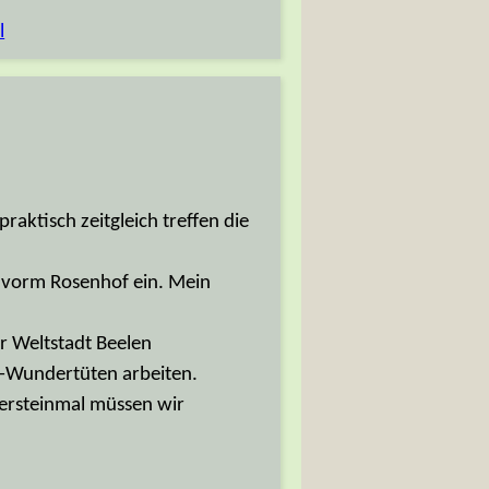
s hier in Karlsruhe nicht, aber
ren.
t von Karlsruhe zurück nach
nach war viel zu tun, dann
ochen vergangen und dieser
macht!
Hier könnt Ihr noch eine
l
aktisch zeitgleich treffen die
 vorm Rosenhof ein. Mein
r Weltstadt Beelen
k-Wundertüten arbeiten.
ersteinmal müssen wir