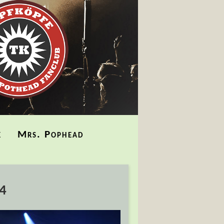
k
Mrs. Pophead
4