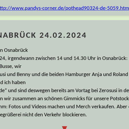
 Version aufnehmen. Die große offensichtliche Extase gibt e
 dem Konzert bekommen wir eine Menge Begeisterung zu hö
icht etwas plötzlich. Aber an dieser Stelle war unsere Fahr
e übliche Schlepp-, Pack- und Autotausch-Orgie. Die Tage da
r Geburtstage und eine Grippe und schon waren ein paar W
en. - Immer dieser Alltag zwischen dem was im Leben Spaß 
 Gesprächspartner an dem Abend hat selber eine Website. 
ttp://www.pandys-corner.de/pothead90324-de-5059.htm
NABRÜCK 24.02.2024
in Osnabrück
4, irgendwann zwischen 14 und 14.30 Uhr in Osnabrück: pr
Busse, wir
susi und Benny und die beiden Hamburger Anja und Roland
nd ich haben
de“ und sind deswegen bereits am Vortag bei Zerosusi in de
en wir zusammen an schönen Gimmicks für unsere Potstoc
mm: Fotos und Videos machen und Merch verkaufen. Aber 
Begrüßerei nicht den Verkehr blockieren.