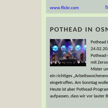
eine ganz hervorragend groovige
es wird viel getanzt und nach
Tja, und damit endet dieser Ber
Berlin zu Ende und es folgte di
folgte eine Erkältung, ein paa
Bericht in Vergessenheit gerat
Mein netter E-Mail-Kontakt und
„richtige“ Konzertkritik lesen:
h
www.flickr.com
POTHEAD IN OS
Pothead 
24.02.202
Pothead-
mit Zero
Mister u
ein richtiges „Arbeitswochenen
eingetroffen. Am Sonntag woll
Heute ist aber Pothead-Progra
aufpassen, dass wir vor lauter 