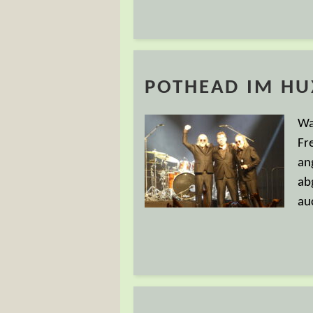
POTHEAD IM HUX
Wa
Fr
an
ab
au