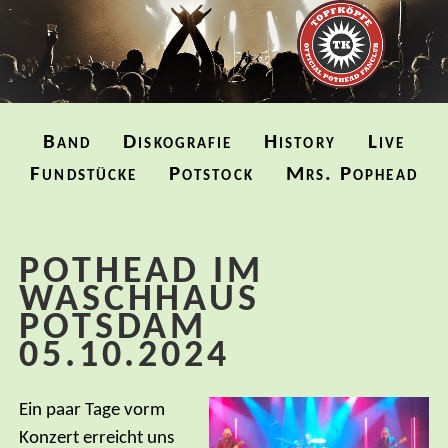
Navigation
Band
Diskografie
History
Live
überspringen
Fundstücke
Potstock
Mrs. Pophead
POTHEAD IM
WASCHHAUS
POTSDAM
05.10.2024
Ein paar Tage vorm
Konzert erreicht uns