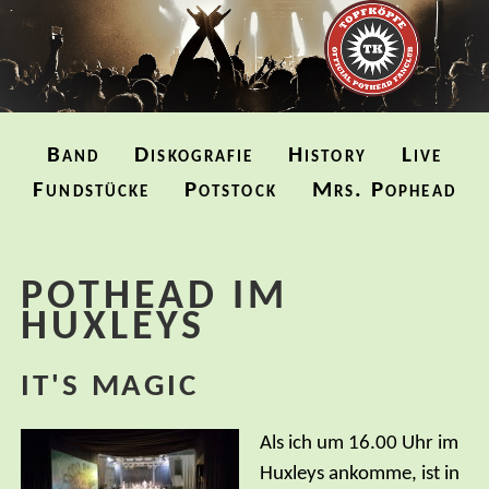
Navigation
Band
Diskografie
History
Live
überspringen
Fundstücke
Potstock
Mrs. Pophead
POTHEAD IM
HUXLEYS
IT'S MAGIC
Als ich um 16.00 Uhr im
Huxleys ankomme, ist in