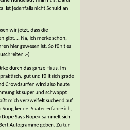
leine Hundelady mal muß. Dafür
 ist jedenfalls nicht Schuld an
en wir jetzt, dass die
 gibt.... Na, ich merke schon,
ren hier gewesen ist. So fühlt es
schreiten :-)
tärke durch das ganze Haus. Im
praktisch, gut und füllt sich grade
 und Crowdsurfen wird also heute
timmung ist super und schwappt
läßt mich verzweifelt suchend auf
den Song kenne. Später erfahre ich,
d »Dope Says Nope« sammelt sich
 Bert Autogramme geben. Zu tun