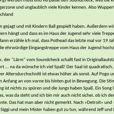
gt werden muss und verpasse den Soundcheck, weil die k
erzone und unglaublich viele Kinder kennen. Also Wuppertal
schland
n gejagt und mit Kindern Ball gespielt haben. Außerdem wiss
n hängt und dass es im Haus der Jugend sehr viele Treppen
ann erzähle ich mal, dass Pothead das letzte mal vor 19 Jah
 die ehrwürdige Eingangstreppe vom Haus der Jugend hochzu
ck, der "Lärm" vom Soundcheck schallt fast in Originallauts
t ... na da wünsche ich viel Spaß! Der Saal ist quadratisch, 
Der Altersdurchschnitt ist etwas höher als sonst. Auf Pogo
von Anfang an von vorne bis hinten gut in Bewegung. Die S
ng ist nichts zu spüren und die Jungs haben Spaß. Ein Song 
 das, was da steht und ich bin mir auch nicht sicher, ob ich 
annte. Das hat man aber nicht gemerkt. Nach »Detroit« un
iggi und mein Mister haben gut zu tun, während Jeff und