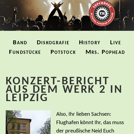
Navigation
Band
Diskografie
History
Live
überspringen
Fundstücke
Potstock
Mrs. Pophead
KONZERT-BERICHT
AUS DEM WERK 2 IN
LEIPZIG
Also, Ihr lieben Sachsen:
Flughafen könnt Ihr, das muss
der preußische Neid Euch