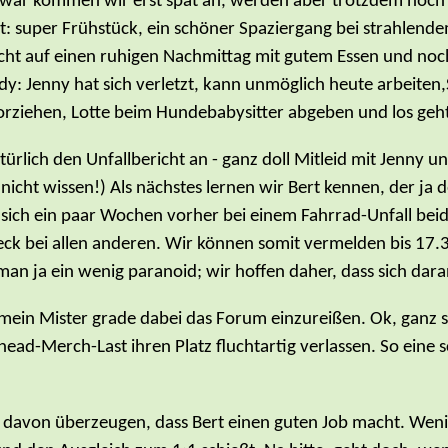
Zwar kommen wir erst spät an, werden aber trotzdem noch 
xt: super Frühstück, ein schöner Spaziergang bei strahlen
icht auf einen ruhigen Nachmittag mit gutem Essen und no
 Jenny hat sich verletzt, kann unmöglich heute arbeiten,Sig
rziehen, Lotte beim Hundebabysitter abgeben und los geht
ürlich den Unfallbericht an - ganz doll Mitleid mit Jenny un
 nicht wissen!) Als nächstes lernen wir Bert kennen, der ja
te sich ein paar Wochen vorher bei einem Fahrrad-Unfall b
k bei allen anderen. Wir können somit vermelden bis 17.3
n ja ein wenig paranoid; wir hoffen daher, dass sich daran
 mein Mister grade dabei das Forum einzureißen. Ok, ganz so 
head-Merch-Last ihren Platz fluchtartig verlassen. So ein
avon überzeugen, dass Bert einen guten Job macht. Wenig 