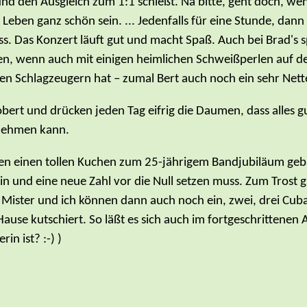
 den Ausgleich zum 1:1 schießt. Na bitte, geht doch, we
Leben ganz schön sein. ... Jedenfalls für eine Stunde, dan
lass. Das Konzert läuft gut und macht Spaß. Auch bei Brad'
en, wenn auch mit einigen heimlichen Schweißperlen auf der S
n Schlagzeugern hat – zumal Bert auch noch ein sehr Nette
ert und drücken jeden Tag eifrig die Daumen, dass alles gut
nnehmen kann.
ben einen tollen Kuchen zum 25-jährigem Bandjubiläum geba
 bin und eine neue Zahl vor die Null setzen muss. Zum Trost 
 Mister und ich können dann auch noch ein, zwei, drei Cuba
ause kutschiert. So läßt es sich auch im fortgeschrittenen A
in ist? :-) )