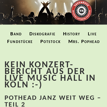
Navigation
Band
Diskografie
History
Live
überspringen
Fundstücke
Potstock
Mrs. Pophead
KEIN KONZERT-
BERICHT AUS DER
LIVE MUSIC HALL IN
KÖLN :-)
POTHEAD JANZ WEIT WEG –
TEIL 2